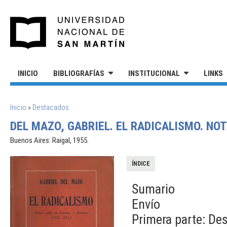
Pasar al contenido principal
UNIVERSIDAD NACIONAL DE S
INICIO
BIBLIOGRAFÍAS
INSTITUCIONAL
LINKS
SE ENCUENTRA USTED AQUÍ
Inicio
»
Destacados
DEL MAZO, GABRIEL. EL RADICALISMO. NOT
Buenos Aires: Raigal, 1955.
ÍNDICE
Sumario
Envío
Primera parte: Des