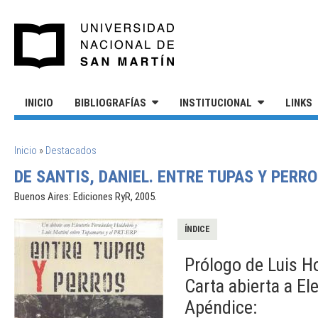
Pasar al contenido principal
UNIVERSIDAD NACIONAL DE S
INICIO
BIBLIOGRAFÍAS
INSTITUCIONAL
LINKS
SE ENCUENTRA USTED AQUÍ
Inicio
»
Destacados
DE SANTIS, DANIEL. ENTRE TUPAS Y PERRO
Buenos Aires: Ediciones RyR, 2005.
ÍNDICE
Prólogo de Luis H
Carta abierta a El
Apéndice: