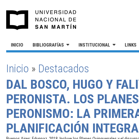
Pasar al contenido principal
UNIVERSIDAD NACIONAL DE S
INICIO
BIBLIOGRAFÍAS
INSTITUCIONAL
LINKS
Inicio
»
Destacados
SE ENCUENTRA USTED AQUÍ
DAL BOSCO, HUGO Y FAL
PERONISTA. LOS PLANE
PERONISMO: LA PRIMERA
PLANIFICACIÓN INTEGRA
Buenos Aires: Edunpaz, 2018. Incluye los Planes Quinquenales y el discurso