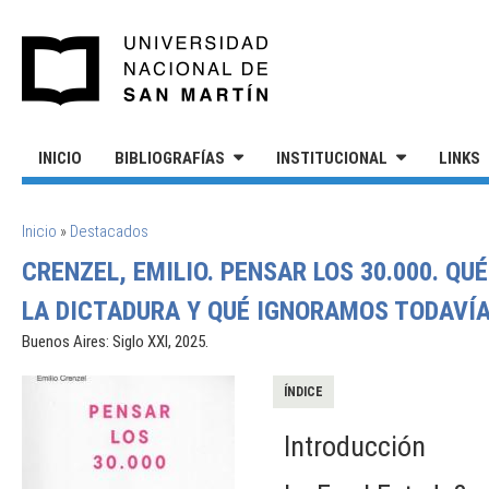
Pasar al contenido principal
UNIVERSIDAD NACIONAL DE S
INICIO
BIBLIOGRAFÍAS
INSTITUCIONAL
LINKS
SE ENCUENTRA USTED AQUÍ
Inicio
»
Destacados
CRENZEL, EMILIO. PENSAR LOS 30.000. Q
LA DICTADURA Y QUÉ IGNORAMOS TODAVÍA
Buenos Aires: Siglo XXI, 2025.
ÍNDICE
Introducción