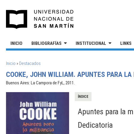
Pasar al contenido principal
UNIVERSIDAD NACIONAL DE S
INICIO
BIBLIOGRAFÍAS
INSTITUCIONAL
LINKS
SE ENCUENTRA USTED AQUÍ
Inicio
»
Destacados
COOKE, JOHN WILLIAM. APUNTES PARA LA 
Buenos Aires: La Campora de FyL, 2011.
ÍNDICE
Apuntes para la mi
Dedicatoria