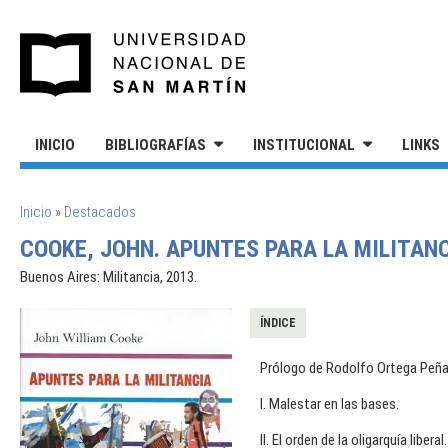
Pasar al contenido principal
UNIVERSIDAD NACIONAL DE S
INICIO
BIBLIOGRAFÍAS
INSTITUCIONAL
LINKS
SE ENCUENTRA USTED AQUÍ
Inicio
»
Destacados
COOKE, JOHN. APUNTES PARA LA MILITANC
Buenos Aires: Militancia, 2013.
ÍNDICE
Prólogo de Rodolfo Ortega Peña 
I. Malestar en las bases.
II. El orden de la oligarquía liberal.