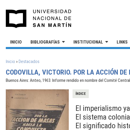
Pasar al contenido principal
UNIVERSIDAD NACIONAL DE S
INICIO
BIBLIOGRAFÍAS
INSTITUCIONAL
LINKS
SE ENCUENTRA USTED AQUÍ
Inicio
»
Destacados
CODOVILLA, VICTORIO. POR LA ACCIÓN DE
Buenos Aires: Anteo, 1963. Informe rendido en nombre del Comité Central a
ÍNDICE
El imperialismo y
El sistema coloni
El significado his