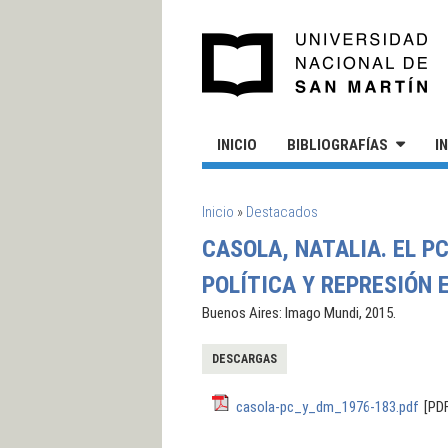
Pasar al contenido principal
UN
INICIO
BIBLIOGRAFÍAS
I
SE ENCUENTRA USTED AQUÍ
Inicio
»
Destacados
CASOLA, NATALIA. EL P
POLÍTICA Y REPRESIÓN 
Buenos Aires: Imago Mundi, 2015.
DESCARGAS
casola-pc_y_dm_1976-183.pdf
[PD