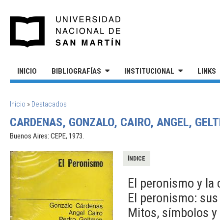
Pasar al contenido principal
UNIVERSIDAD NACIONAL DE S
INICIO
BIBLIOGRAFÍAS
INSTITUCIONAL
LINKS
SE ENCUENTRA USTED AQUÍ
Inicio
»
Destacados
CARDENAS, GONZALO, CAIRO, ANGEL, GELT
Buenos Aires: CEPE, 1973.
ÍNDICE
El peronismo y la
El peronismo: sus 
Mitos, símbolos y