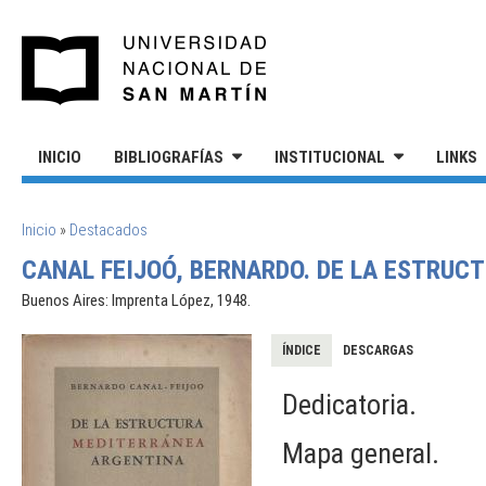
Pasar al contenido principal
UNIVERSIDAD NACIONAL DE S
INICIO
BIBLIOGRAFÍAS
INSTITUCIONAL
LINKS
SE ENCUENTRA USTED AQUÍ
Inicio
»
Destacados
CANAL FEIJOÓ, BERNARDO. DE LA ESTRUC
Buenos Aires: Imprenta López, 1948.
ÍNDICE
DESCARGAS
Dedicatoria.
Mapa general.