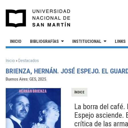
Pasar al contenido principal
UNIVERSIDAD NACIONAL DE S
INICIO
BIBLIOGRAFÍAS
INSTITUCIONAL
LINKS
SE ENCUENTRA USTED AQUÍ
Inicio
»
Destacados
BRIENZA, HERNÁN. JOSÉ ESPEJO. EL GUARD
Buenos Aires: GES, 2025.
ÍNDICE
La borra del café.
Espejo asciende. E
crítica de las arma