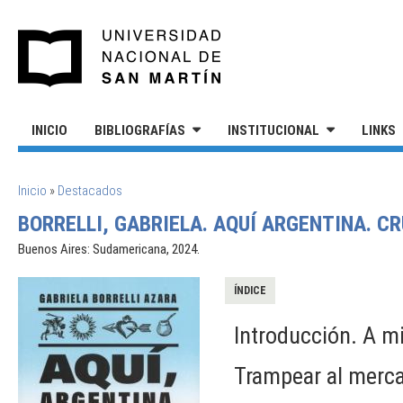
Pasar al contenido principal
UNIVERSIDAD NACIONAL DE S
INICIO
BIBLIOGRAFÍAS
INSTITUCIONAL
LINKS
SE ENCUENTRA USTED AQUÍ
Inicio
»
Destacados
BORRELLI, GABRIELA. AQUÍ ARGENTINA. C
Buenos Aires: Sudamericana, 2024.
ÍNDICE
Introducción. A m
Trampear al merc