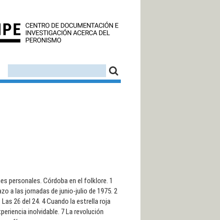
CEDINPE - CENTRO D
FORMULARIO DE BÚSQUEDA
BUSCAR
es personales. Córdoba en el folklore. 1
o a las jornadas de junio-julio de 1975. 2
. Las 26 del 24. 4 Cuando la estrella roja
eriencia inolvidable. 7 La revolución