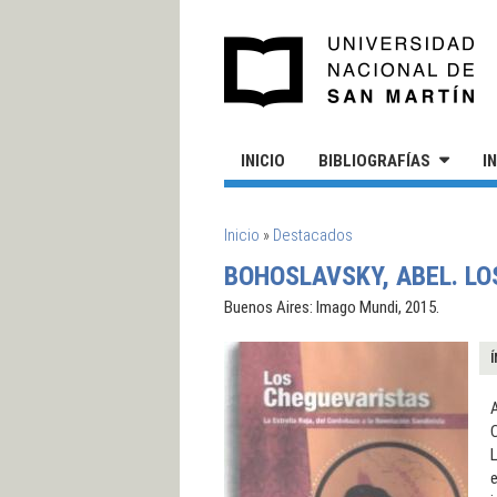
Pasar al contenido principal
UN
INICIO
BIBLIOGRAFÍAS
I
SE ENCUENTRA USTED AQUÍ
Inicio
»
Destacados
BOHOSLAVSKY, ABEL. LO
Buenos Aires: Imago Mundi, 2015.
Í
A
C
L
e