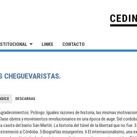
IVERSIDAD NACIONAL DE SAN MARTÍN
NSTITUCIONAL
LINKS
CONTACTO
S CHEGUEVARISTAS.
NDICE
DESCARGAS
gradecimientos. Prólogo. Iguales razones de historia, las mismas motivacion
lase obrera y movimientos revolucionarios en una época de auge. Del cordobaz
a casita del barrio San Martín. La historia del túnel de la libertad que no fue. 3
stremeció a Córdoba. 5 Biografías insurgentes. 6 El internacionalismo, una exp