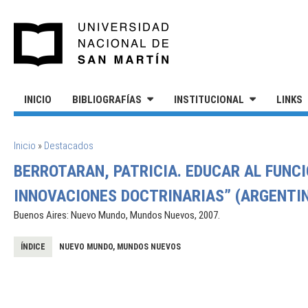
Pasar al contenido principal
UNIVERSIDAD NACIONAL DE S
INICIO
BIBLIOGRAFÍAS
INSTITUCIONAL
LINKS
SE ENCUENTRA USTED AQUÍ
Inicio
»
Destacados
BERROTARAN, PATRICIA. EDUCAR AL FUNCIO
INNOVACIONES DOCTRINARIAS” (ARGENTINA
Buenos Aires: Nuevo Mundo, Mundos Nuevos, 2007.
ÍNDICE
NUEVO MUNDO, MUNDOS NUEVOS