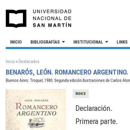
Pasar al contenido principal
UNIVERSIDAD NACIONAL DE S
INICIO
BIBLIOGRAFÍAS
INSTITUCIONAL
LINKS
SE ENCUENTRA USTED AQUÍ
Inicio
»
Destacados
BENARÓS, LEÓN. ROMANCERO ARGENTINO.
Buenos Aires: Troquel, 1980. Segunda edición.Ilustraciones de Carlos Alo
ÍNDICE
Declaración.
Primera parte.