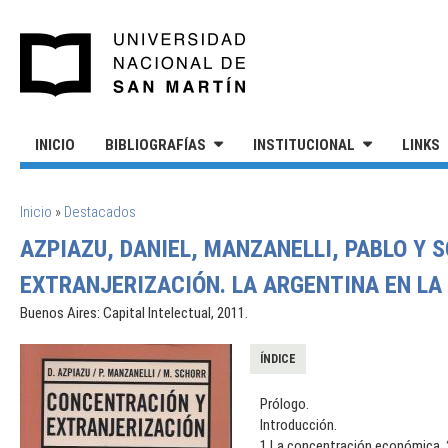
Pasar al contenido principal
UNIVERSIDAD NACIONAL DE S
INICIO
BIBLIOGRAFÍAS
INSTITUCIONAL
LINKS
SE ENCUENTRA USTED AQUÍ
Inicio
»
Destacados
AZPIAZU, DANIEL, MANZANELLI, PABLO Y
EXTRANJERIZACIÓN. LA ARGENTINA EN LA
Buenos Aires: Capital Intelectual, 2011.
ÍNDICE
Prólogo.
Introducción.
1.La concentración económica. 2