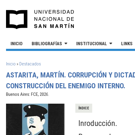
Pasar al contenido principal
UNIVERSIDAD NACIONAL DE S
INICIO
BIBLIOGRAFÍAS
INSTITUCIONAL
LINKS
SE ENCUENTRA USTED AQUÍ
Inicio
»
Destacados
ASTARITA, MARTÍN. CORRUPCIÓN Y DICTAD
CONSTRUCCIÓN DEL ENEMIGO INTERNO.
Buenos Aires: FCE, 2026.
ÍNDICE
Inroducción.