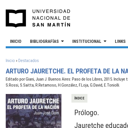
Pasar al contenido principal
UNIVERSIDAD NACIONAL DE S
INICIO
BIBLIOGRAFÍAS
INSTITUCIONAL
LINKS
SE ENCUENTRA USTED AQUÍ
Inicio
»
Destacados
ARTURO JAURETCHE. EL PROFETA DE LA N
Editado por Giani, Juan J. Buenos Aires: Paso de los Libres, 2015. Incluye
S.Rossi, S.Saitta, R.Retamoso, H.González, F.Loja, G.David, E.Toniolli.
ÍNDICE
Prólogo.
Jauretche educado