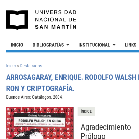
Pasar al contenido principal
UNIVERSIDAD NACIONAL DE S
INICIO
BIBLIOGRAFÍAS
INSTITUCIONAL
LINKS
SE ENCUENTRA USTED AQUÍ
Inicio
»
Destacados
ARROSAGARAY, ENRIQUE. RODOLFO WALSH 
RON Y CRIPTOGRAFÍA.
Buenos Aires: Catálogos, 2004.
ÍNDICE
Agradecimiento
Prólogo