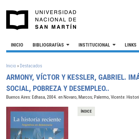
Pasar al contenido principal
UNIVERSIDAD NACIONAL DE S
INICIO
BIBLIOGRAFÍAS
INSTITUCIONAL
LINKS
SE ENCUENTRA USTED AQUÍ
Inicio
»
Destacados
ARMONY, VÍCTOR Y KESSLER, GABRIEL. IM
SOCIAL, POBREZA Y DESEMPLEO..
Buenos Aires: Edhasa, 2004.. en Novaro, Marcos; Palermo, Vicente. Histor
ÍNDICE