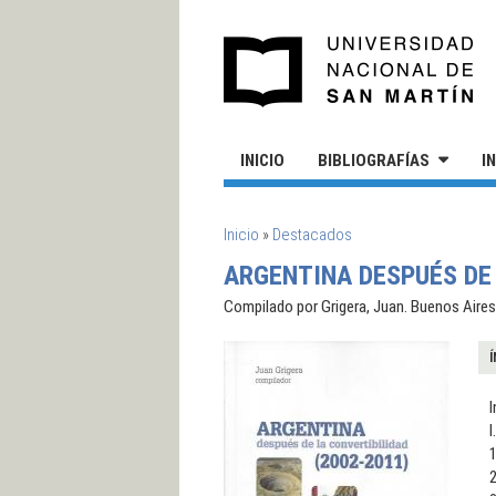
Pasar al contenido principal
UN
INICIO
BIBLIOGRAFÍAS
I
SE ENCUENTRA USTED AQUÍ
Inicio
»
Destacados
ARGENTINA DESPUÉS DE 
Compilado por Grigera, Juan. Buenos Aires
Í
I
I
1
2