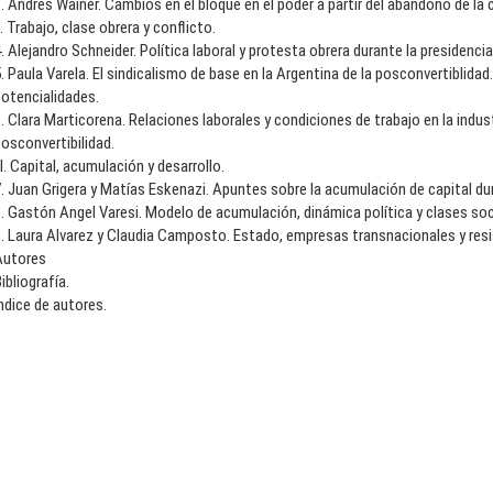
. Andres Wainer. Cambios en el bloque en el poder a partir del abandono de la
I. Trabajo, clase obrera y conflicto.
. Alejandro Schneider. Política laboral y protesta obrera durante la presidenc
. Paula Varela. El sindicalismo de base en la Argentina de la posconvertiblida
otencialidades.
. Clara Marticorena. Relaciones laborales y condiciones de trabajo en la indu
osconvertibilidad.
II. Capital, acumulación y desarrollo.
. Juan Grigera y Matías Eskenazi. Apuntes sobre la acumulación de capital dur
. Gastón Angel Varesi. Modelo de acumulación, dinámica política y clases soci
. Laura Alvarez y Claudia Camposto. Estado, empresas transnacionales y resis
Autores
ibliografía.
ndice de autores.