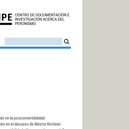
CEDINPE - CENTRO D
FORMULARIO DE BÚSQUEDA
BUSCAR
do en la posconvertibilidad.
ón en el discurso de Néstor Kirchner.