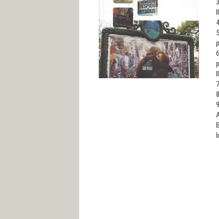
3
I
4
5
p
6
p
I
7
8
9
B
I