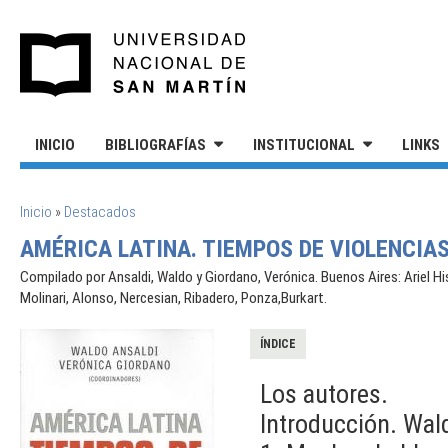
Pasar al contenido principal
UNIVERSIDAD NACIONAL DE S
INICIO
BIBLIOGRAFÍAS
INSTITUCIONAL
LINKS
SE ENCUENTRA USTED AQUÍ
Inicio
»
Destacados
AMÉRICA LATINA. TIEMPOS DE VIOLENCIAS
Compilado por Ansaldi, Waldo y Giordano, Verónica. Buenos Aires: Ariel His
Molinari, Alonso, Nercesian, Ribadero, Ponza,Burkart.
ÍNDICE
Los autores.
Introducción. Wal