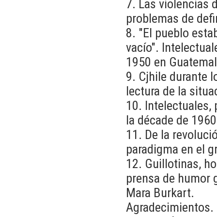
7. Las violencias 
problemas de defin
8. "El pueblo esta
vacío". Intelectua
1950 en Guatemala
9. Cjhile durante 
lectura de la situ
10. Intelectuales,
la décade de 1960
11. De la revoluc
paradigma en el g
12. Guillotinas, h
prensa de humor gr
Mara Burkart.
Agradecimientos.