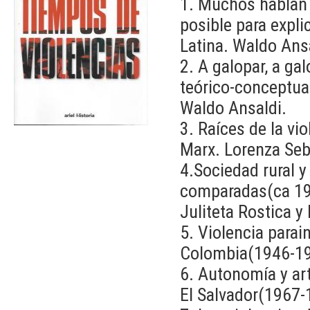
1. Muchos hablan 
posible para expli
Latina. Waldo Ans
2. A galopar, a gal
teórico-conceptual
Waldo Ansaldi.
3. Raíces de la vi
Marx. Lorenza Seb
4.Sociedad rural y
comparadas(ca 195
Juliteta Rostica y
5. Violencia parai
Colombia(1946-19
6. Autonomía y art
El Salvador(1967-1