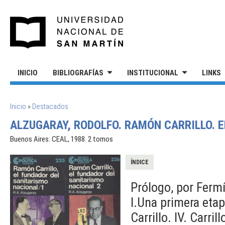
Pasar al contenido principal
UNIVERSIDAD NACIONAL DE S
INICIO
BIBLIOGRAFÍAS
INSTITUCIONAL
LINKS
SE ENCUENTRA USTED AQUÍ
Inicio
»
Destacados
ALZUGARAY, RODOLFO. RAMÓN CARRILLO. 
Buenos Aires: CEAL, 1988. 2 tomos
ÍNDICE
Prólogo, por Ferm
I.Una primera etapa
Carrillo. IV. Carri