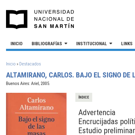
Pasar al contenido principal
UNIVERSIDAD NACIONAL DE S
INICIO
BIBLIOGRAFÍAS
INSTITUCIONAL
LINKS
SE ENCUENTRA USTED AQUÍ
Inicio
»
Destacados
ALTAMIRANO, CARLOS. BAJO EL SIGNO DE 
Buenos Aires: Ariel, 2005.
ÍNDICE
Advertencia
Encrucijadas polít
Estudio preliminar