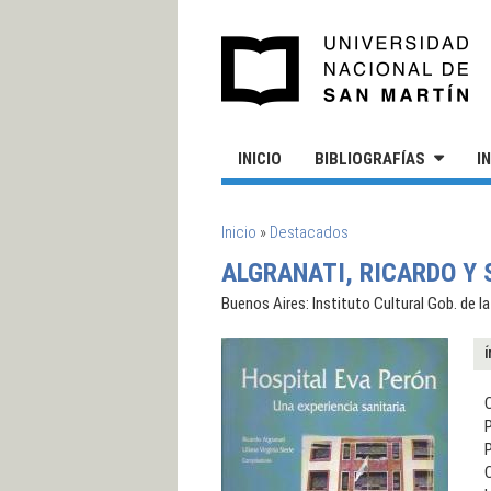
Pasar al contenido principal
UN
INICIO
BIBLIOGRAFÍAS
I
SE ENCUENTRA USTED AQUÍ
Inicio
»
Destacados
ALGRANATI, RICARDO Y S
Buenos Aires: Instituto Cultural Gob. de l
Í
C
P
C