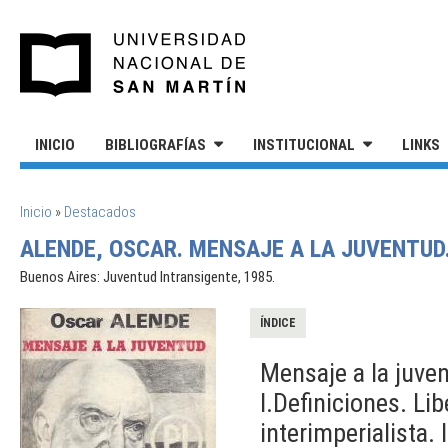
Pasar al contenido principal
UNIVERSIDAD NACIONAL DE S
INICIO
BIBLIOGRAFÍAS
INSTITUCIONAL
LINKS
SE ENCUENTRA USTED AQUÍ
Inicio
»
Destacados
ALENDE, OSCAR. MENSAJE A LA JUVENTUD
Buenos Aires: Juventud Intransigente, 1985.
ÍNDICE
Mensaje a la juve
I.Definiciones. Li
interimperialista. 