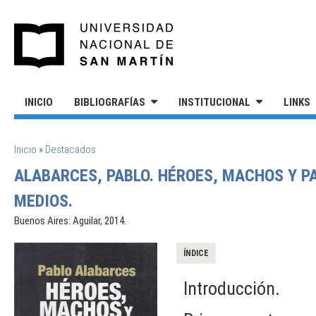
Pasar al contenido principal
UNIVERSIDAD NACIONAL DE S
INICIO
BIBLIOGRAFÍAS
INSTITUCIONAL
LINKS
SE ENCUENTRA USTED AQUÍ
Inicio
»
Destacados
ALABARCES, PABLO. HÉROES, MACHOS Y PA
MEDIOS.
Buenos Aires: Aguilar, 2014.
ÍNDICE
Introducción.