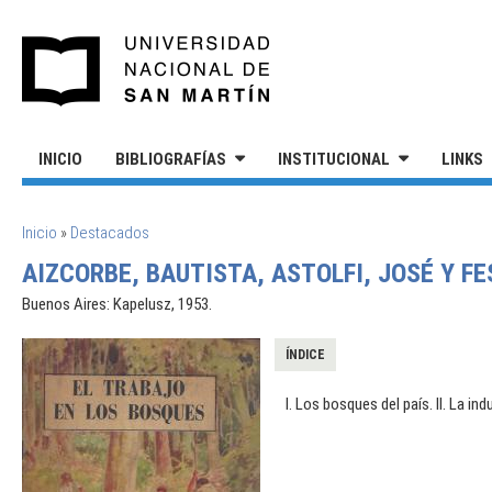
Pasar al contenido principal
UNIVERSIDAD NACIONAL DE S
INICIO
BIBLIOGRAFÍAS
INSTITUCIONAL
LINKS
SE ENCUENTRA USTED AQUÍ
Inicio
»
Destacados
AIZCORBE, BAUTISTA, ASTOLFI, JOSÉ Y FE
Buenos Aires: Kapelusz, 1953.
ÍNDICE
I. Los bosques del país. II. La ind