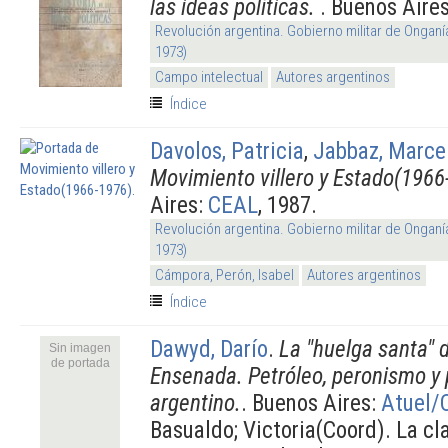
las ideas políticas.
. Buenos Aire
Revolución argentina. Gobierno militar de Onganí
1973)
Campo intelectual
Autores argentinos
Índice
Davolos, Patricia
,
Jabbaz, Marce
Movimiento villero y Estado(1966
Aires:
CEAL
, 1987.
Revolución argentina. Gobierno militar de Onganí
1973)
Cámpora, Perón, Isabel
Autores argentinos
Índice
Dawyd, Darío
.
La "huelga santa" d
Sin imagen
de portada
Ensenada. Petróleo, peronismo y p
argentino.
. Buenos Aires:
Atuel/
Basualdo; Victoria(Coord). La cl