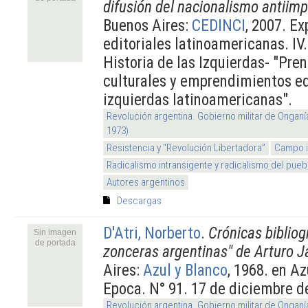
difusión del nacionalismo antiimp
Buenos Aires:
CEDINCI
, 2007. Ex
editoriales latinoamericanas. IV
Historia de las Izquierdas- "Pren
culturales y emprendimientos ed
izquierdas latinoamericanas".
Revolución argentina. Gobierno militar de Onganí
1973)
Resistencia y "Revolución Libertadora"
Campo i
Radicalismo intransigente y radicalismo del pueb
Autores argentinos
Descargas
D'Atri, Norberto
.
Crónicas bibliog
Sin imagen
de portada
zonceras argentinas" de Arturo J
Aires:
Azul y Blanco
, 1968. en A
Epoca. N° 91. 17 de diciembre d
Revolución argentina. Gobierno militar de Onganí