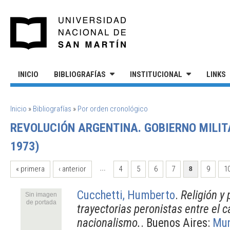
Pasar al contenido principal
UNIVERSIDAD NACIONAL DE S
INICIO
BIBLIOGRAFÍAS
INSTITUCIONAL
LINKS
SE ENCUENTRA USTED AQUÍ
Inicio
»
Bibliografías
»
Por orden cronológico
REVOLUCIÓN ARGENTINA. GOBIERNO MILIT
1973)
PÁGINAS
« primera
‹ anterior
4
5
6
7
9
1
…
8
Cucchetti, Humberto
.
Religión y 
Sin imagen
de portada
trayectorias peronistas entre el c
nacionalismo.
. Buenos Aires:
Mun