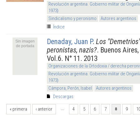
Revolución argentina. Gobierno militar de Onganí
1973)
Sindicalismo y peronismo
Autores argentinos
Índice
Denaday, Juan P
.
Los "Demetrios":
Sin imagen
de portada
peronistas, nazis?
. Buenos Aires,
Vol.6. N° 11. 2013
Organizaciones de la Ortodoxia / derecha peroni
Revolución argentina. Gobierno militar de Onganí
1973)
Cámpora, Perón, Isabel
Autores argentinos
Descargas
PÁGINAS
« primera
‹ anterior
4
5
6
7
9
1
…
8