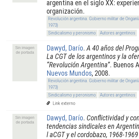
argentina en el siglo XX: experie
organización.
Revolución argentina. Gobierno militar de Onganí
1973)
Sindicalismo y peronismo
Autores argentinos
Dawyd, Darío
.
A 40 años del Prog
Sin imagen
de portada
La CGT de los argentinos y la ofe
“Revolución Argentina”
. Buenos A
Nuevos Mundos
, 2008.
Revolución argentina. Gobierno militar de Onganí
1973)
Sindicalismo y peronismo
Autores argentinos
Link externo
Dawyd, Darío
.
Conflictividad y co
Sin imagen
de portada
tendencias sindicales en Argentina
l aCGT y el cordobazo, 1968-196