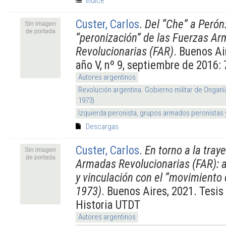
Índice
Custer, Carlos
.
Del “Che” a Perón:
Sin imagen
de portada
“peronización” de las Fuerzas A
Revolucionarias (FAR)
. Buenos A
año V, nº 9, septiembre de 2016:
Autores argentinos
Revolución argentina. Gobierno militar de Onganí
1973)
Izquierda peronista, grupos armados peronistas
Descargas
Custer, Carlos
.
En torno a la tray
Sin imagen
de portada
Armadas Revolucionarias (FAR): ac
y vinculación con el “movimiento
1973)
. Buenos Aires, 2021. Tesis
Historia UTDT
Autores argentinos